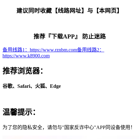
建议同时收藏【线路网址】与【本网页】
推荐『下载APP』 防止迷路
备用线路
1
：
https://www.rznbm.com
备用线路
2
：
https://www.k8900.com
推荐浏览器：
谷歌、Safari、火狐、Edge
温馨提示：
为了您的隐私安全，请勿与"国家反诈中心"APP同设备使用！