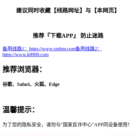
建议同时收藏【线路网址】与【本网页】
推荐『下载APP』 防止迷路
备用线路
1
：
https://www.rznbm.com
备用线路
2
：
https://www.k8900.com
推荐浏览器：
谷歌、Safari、火狐、Edge
温馨提示：
为了您的隐私安全，请勿与"国家反诈中心"APP同设备使用！