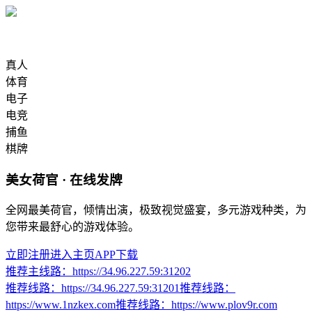
真人
体育
电子
电竞
捕鱼
棋牌
美女荷官 · 在线发牌
全网最美荷官，倾情出演，极致视觉盛宴，多元游戏种类，为
您带来最舒心的游戏体验。
立即注册
进入主页
APP下载
推荐主线路：
https://34.96.227.59:31202
推荐线路：
https://34.96.227.59:31201
推荐线路：
https://www.1nzkex.com
推荐线路：
https://www.plov9r.com