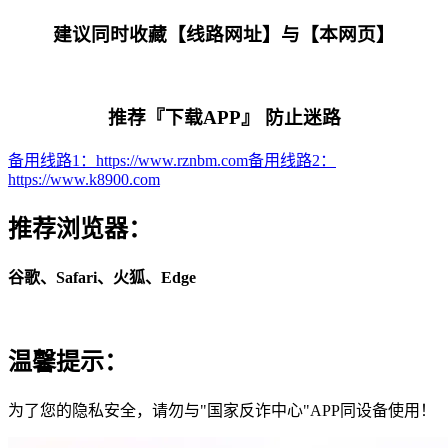
建议同时收藏【线路网址】与【本网页】
推荐『下载APP』 防止迷路
备用线路
1
：
https://www.rznbm.com
备用线路
2
：
https://www.k8900.com
推荐浏览器：
谷歌、Safari、火狐、Edge
温馨提示：
为了您的隐私安全，请勿与"国家反诈中心"APP同设备使用！