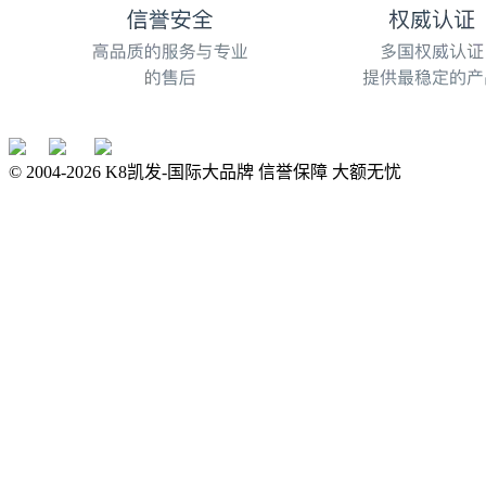
© 2004-
2026
K8凯发-国际大品牌 信誉保障 大额无忧