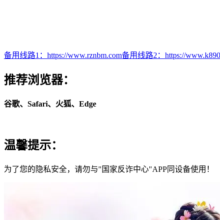
备用线路
1
：
https://www.rznbm.com
备用线路
2
：
https://www.k89
推荐浏览器：
谷歌、Safari、火狐、Edge
温馨提示：
为了您的隐私安全，请勿与"国家反诈中心"APP同设备使用！