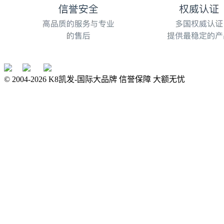
© 2004-
2026
K8凯发-国际大品牌 信誉保障 大额无忧