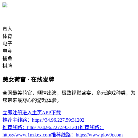
真人
体育
电子
电竞
捕鱼
棋牌
美女荷官 · 在线发牌
全网最美荷官，倾情出演，极致视觉盛宴，多元游戏种类，为
您带来最舒心的游戏体验。
立即注册
进入主页
APP下载
推荐主线路：
https://34.96.227.59:31202
推荐线路：
https://34.96.227.59:31201
推荐线路：
https://www.1nzkex.com
推荐线路：
https://www.plov9r.com