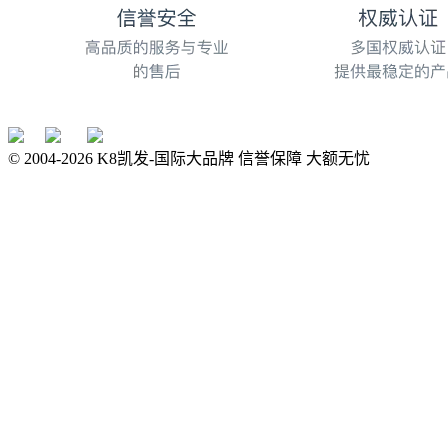
© 2004-
2026
K8凯发-国际大品牌 信誉保障 大额无忧