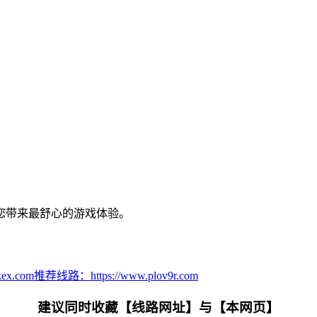
您带来最舒心的游戏体验。
kex.com
推荐线路：
https://www.plov9r.com
建议同时收藏【线路网址】与【本网页】