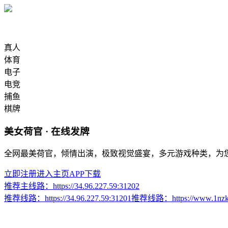
真人
体育
电子
电竞
捕鱼
棋牌
美女荷官 · 在线发牌
全网最美荷官，倾情出演，极致视觉盛宴，多元游戏种类，为
立即注册
进入主页
APP下载
推荐主线路：
https://34.96.227.59:31202
推荐线路：
https://34.96.227.59:31201
推荐线路：
https://www.1nz