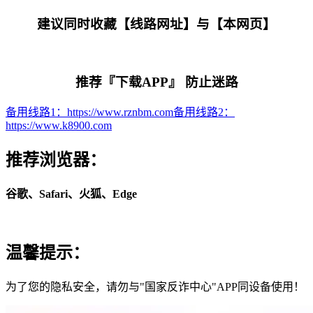
建议同时收藏【线路网址】与【本网页】
推荐『下载APP』 防止迷路
备用线路
1
：
https://www.rznbm.com
备用线路
2
：
https://www.k8900.com
推荐浏览器：
谷歌、Safari、火狐、Edge
温馨提示：
为了您的隐私安全，请勿与"国家反诈中心"APP同设备使用！