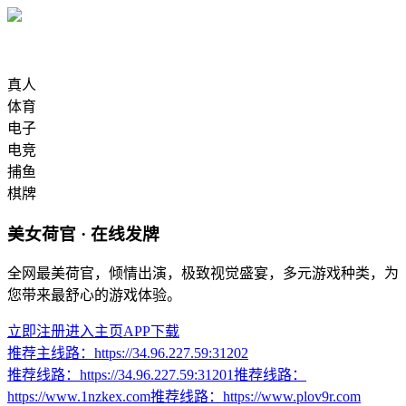
真人
体育
电子
电竞
捕鱼
棋牌
美女荷官 · 在线发牌
全网最美荷官，倾情出演，极致视觉盛宴，多元游戏种类，为
您带来最舒心的游戏体验。
立即注册
进入主页
APP下载
推荐主线路：
https://34.96.227.59:31202
推荐线路：
https://34.96.227.59:31201
推荐线路：
https://www.1nzkex.com
推荐线路：
https://www.plov9r.com