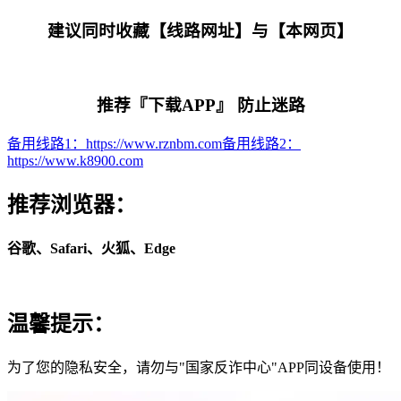
建议同时收藏【线路网址】与【本网页】
推荐『下载APP』 防止迷路
备用线路
1
：
https://www.rznbm.com
备用线路
2
：
https://www.k8900.com
推荐浏览器：
谷歌、Safari、火狐、Edge
温馨提示：
为了您的隐私安全，请勿与"国家反诈中心"APP同设备使用！