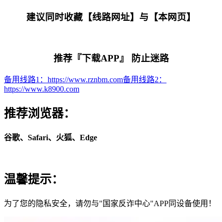
建议同时收藏【线路网址】与【本网页】
推荐『下载APP』 防止迷路
备用线路
1
：
https://www.rznbm.com
备用线路
2
：
https://www.k8900.com
推荐浏览器：
谷歌、Safari、火狐、Edge
温馨提示：
为了您的隐私安全，请勿与"国家反诈中心"APP同设备使用！