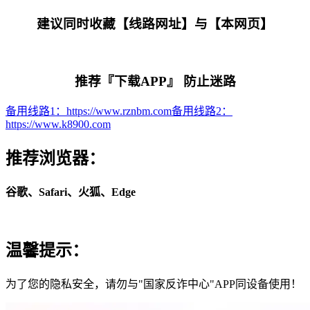
建议同时收藏【线路网址】与【本网页】
推荐『下载APP』 防止迷路
备用线路
1
：
https://www.rznbm.com
备用线路
2
：
https://www.k8900.com
推荐浏览器：
谷歌、Safari、火狐、Edge
温馨提示：
为了您的隐私安全，请勿与"国家反诈中心"APP同设备使用！