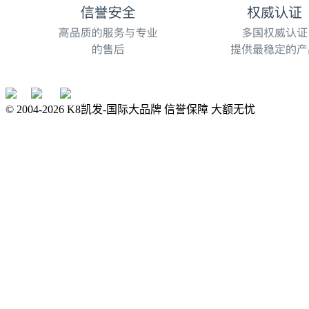
© 2004-
2026
K8凯发-国际大品牌 信誉保障 大额无忧