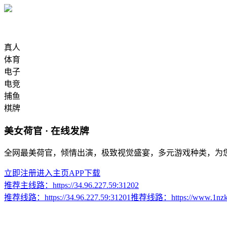
真人
体育
电子
电竞
捕鱼
棋牌
美女荷官 · 在线发牌
全网最美荷官，倾情出演，极致视觉盛宴，多元游戏种类，为
立即注册
进入主页
APP下载
推荐主线路：
https://34.96.227.59:31202
推荐线路：
https://34.96.227.59:31201
推荐线路：
https://www.1nz