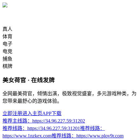
真人
体育
电子
电竞
捕鱼
棋牌
美女荷官 · 在线发牌
全网最美荷官，倾情出演，极致视觉盛宴，多元游戏种类，为
您带来最舒心的游戏体验。
立即注册
进入主页
APP下载
推荐主线路：
https://34.96.227.59:31202
推荐线路：
https://34.96.227.59:31201
推荐线路：
https://www.1nzkex.com
推荐线路：
https://www.plov9r.com