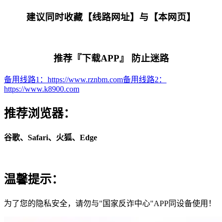
建议同时收藏【线路网址】与【本网页】
推荐『下载APP』 防止迷路
备用线路
1
：
https://www.rznbm.com
备用线路
2
：
https://www.k8900.com
推荐浏览器：
谷歌、Safari、火狐、Edge
温馨提示：
为了您的隐私安全，请勿与"国家反诈中心"APP同设备使用！