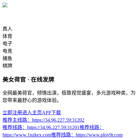
真人
体育
电子
电竞
捕鱼
棋牌
美女荷官 · 在线发牌
全网最美荷官，倾情出演，极致视觉盛宴，多元游戏种类，为
您带来最舒心的游戏体验。
立即注册
进入主页
APP下载
推荐主线路：
https://34.96.227.59:31202
推荐线路：
https://34.96.227.59:31201
推荐线路：
https://www.1nzkex.com
推荐线路：
https://www.plov9r.com