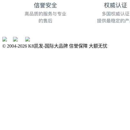
© 2004-
2026
K8凯发-国际大品牌 信誉保障 大额无忧