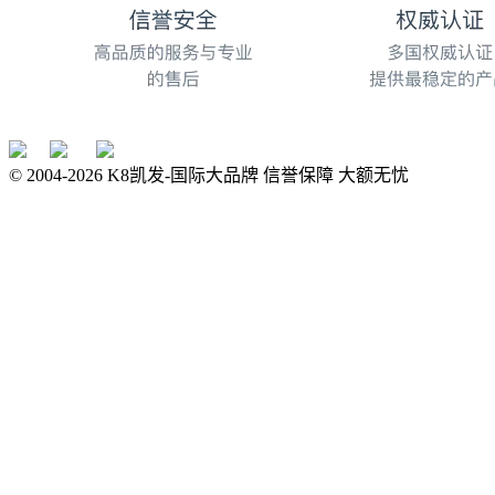
© 2004-
2026
K8凯发-国际大品牌 信誉保障 大额无忧