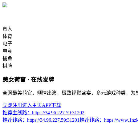
真人
体育
电子
电竞
捕鱼
棋牌
美女荷官 · 在线发牌
全网最美荷官，倾情出演，极致视觉盛宴，多元游戏种类，为
立即注册
进入主页
APP下载
推荐主线路：
https://34.96.227.59:31202
推荐线路：
https://34.96.227.59:31201
推荐线路：
https://www.1nz