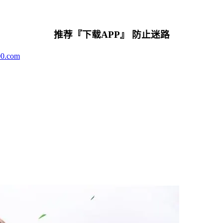
推荐『下载APP』 防止迷路
00.com